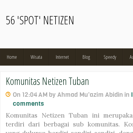
56 'SPOT' NETIZEN
Home
Wisata
Internet
Blog
Speedy
A
Komunitas Netizen Tuban
On 12:04 AM by Ahmad Mu'azim Abidin in
comments
Komunitas Netizen Tuban ini merupaka
terdiri dari berbagai sub komunitas. K