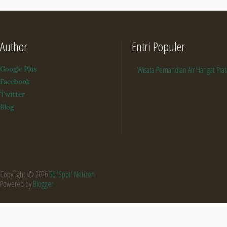
Author
Entri Populer
Wisata Pemandian Air Hangat Pra
Google Plus
Facebook
Twitter
Blog
Copyright ©
2026
56 'Spot' Netizen
Powered by
Blogger