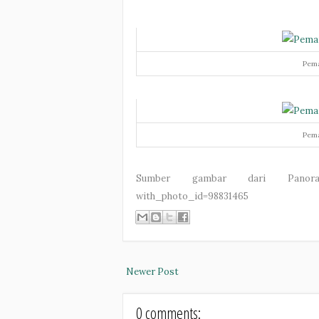
Pema
Pema
Sumber gambar dari Panoramio
with_photo_id=98831465
Newer Post
0 comments: