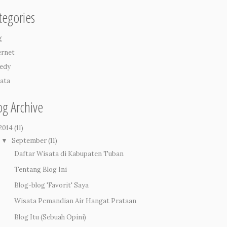
tegories
g
ernet
edy
ata
og Archive
2014
(11)
September
(11)
▼
Daftar Wisata di Kabupaten Tuban
Tentang Blog Ini
Blog-blog 'Favorit' Saya
Wisata Pemandian Air Hangat Prataan
Blog Itu (Sebuah Opini)