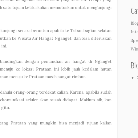
Ca
alah satu tujuan ketika kalian memutuskan untuk mengunjungi
Blo
 kunjungi secara beruntun apabila ke Tuban bagian selatan
Int
anjutkan ke Wisata Air Hangat Nganget, dan bisa diteruskan
Spe
ini.
Wis
dibandingkan dengan pemandian air hangat di Nganget
Bl
menuju ke lokasi Prataan ini lebih jauh kedalam hutan
anan menuju ke Prataan masih sangat rimbun.
▼
h dahulu orang-orang terdekat kalian. Karena, apabila sudah
elekomunikasi seluler akan susah didapat. Maklum
sih
, kan
gitu.
ntang Prataan yang mungkin bisa menjadi tujuan kalian