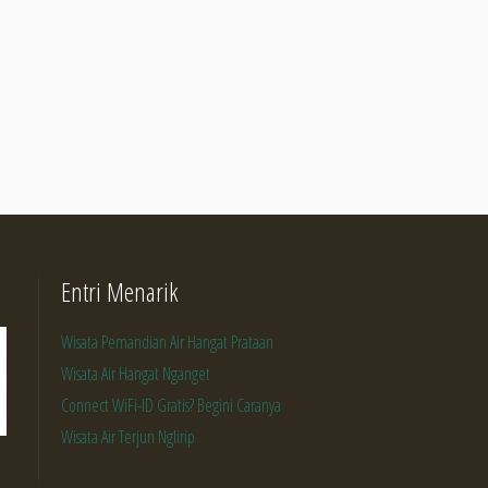
Entri Menarik
Wisata Pemandian Air Hangat Prataan
Wisata Air Hangat Nganget
Connect WiFi-ID Gratis? Begini Caranya
Wisata Air Terjun Nglirip