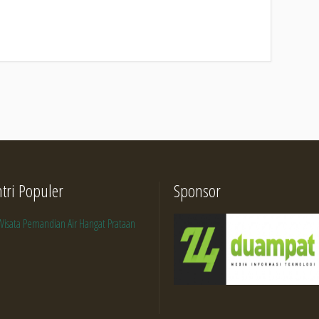
ntri Populer
Sponsor
Wisata Pemandian Air Hangat Prataan