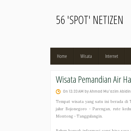
56 'SPOT' NETIZEN
Home
Wisata
Internet
Wisata Pemandian Air Ha
On 12:33 AM by Ahmad Mu'azim Abidin
Tempat wisata yang satu ini berada di T
jalur Bojonegoro - Parengan, rute ked
Montong - Tanggulangin.
Belum banyak informasi yang bisa saya t