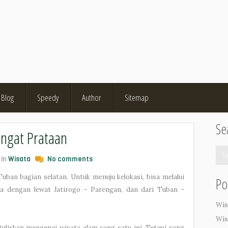
Blog
Speedy
Author
Sitemap
Se
ngat Prataan
 in
Wisata
No comments
uban bagian selatan. Untuk menuju kelokasi, bisa melalui
Po
ua dengan lewat Jatirogo - Parengan, dan dari Tuban -
Wis
Wis
uliskan mengenai wisata alam yang satu ini. Tetapi yang