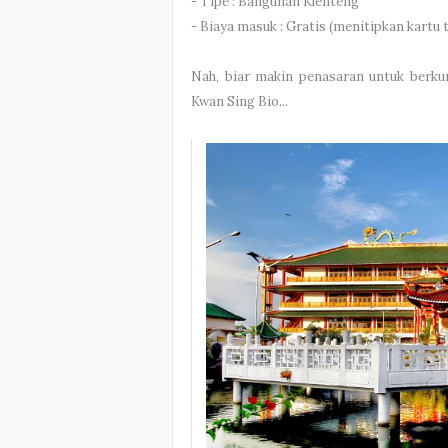
- Tipe : Bangunan Klenteng
- Biaya masuk : Gratis (menitipkan kartu 
Nah, biar makin penasaran untuk berkunj
Kwan Sing Bio...