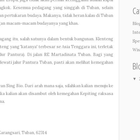
Ca
ngkok. Kesemua pedagang yang singgah di Tuban, selain
kan pertukaran budaya. Makanya, tidak heran kalau di Tuban
gan macam-macam budayanya yang khas.
Blo
Int
gang itu, salah satunya dalam bentuk bangunan. Klenteng
Spe
eng yang 'katanya' terbesar se Asia Tenggara ini, terletak
Wis
jalur Pantura). Di jalan RE Martadinata Tuban. Bagi yang
lewati jalur Pantura Tuban, pasti akan melihat kemegahan
Bl
▼
 Sing Bio. Dari arah mana saja, silahkan kalian menuju ke
aka kalian akan disambut oleh kemegahan Kepiting raksasa
ma.
 Karangsari, Tuban, 62314