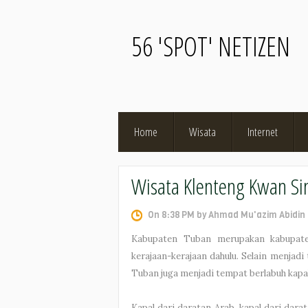
56 'SPOT' NETIZEN
Home
Wisata
Internet
Wisata Klenteng Kwan Si
On 8:38 PM by Ahmad Mu'azim Abidin 
Kabupaten Tuban merupakan kabupate
kerajaan-kerajaan dahulu. Selain menjadi
Tuban juga menjadi tempat berlabuh kapa
Kapal dari daratan Arab, kapal dari dara