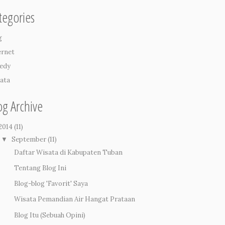
tegories
g
ernet
edy
ata
og Archive
2014
(11)
September
(11)
▼
Daftar Wisata di Kabupaten Tuban
Tentang Blog Ini
Blog-blog 'Favorit' Saya
Wisata Pemandian Air Hangat Prataan
Blog Itu (Sebuah Opini)