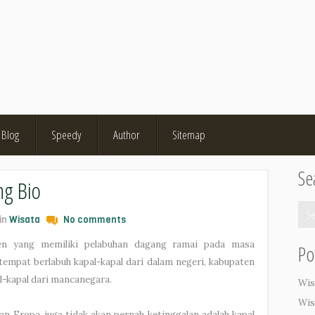
Blog
Speedy
Author
Sitemap
Se
ng Bio
in
Wisata
No comments
n yang memiliki pelabuhan dagang ramai pada masa
Po
 tempat berlabuh kapal-kapal dari dalam negeri, kabupaten
l-kapal dari mancanegara.
Wis
Wis
tan Eropa, juga tidak akan pernah ketinggalan adalah kapal