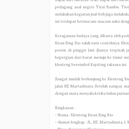
pedagang asal negeri Tirai Bambu. Tio
melakukan kegiatan jual-beli juga melaku
ini terdapat bermacam-macam suku den
Keragaman budaya yang dibawa oleh peda
Kwan Sing Bio salah satu contohnya. Klent
persis di pinggir laut (hanya terpisah 
bepergian dari barat menuju ke timur me
klenteng bersimbol Kepiting raksasa ini.
Sangat mudah berkunjung ke Klenteng Kwan
jalan RE Martadinata. Setelah sampai, m
dengan mata menyala ketika bulan purna
Ringkasan :
- Nama : Klenteng Kwan Sing Bio
- Alamat lengkap : JL. RE. Martadinata, 1,